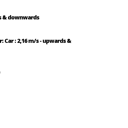
rds & downwards
 Car : 2,16 m/s - upwards &
)